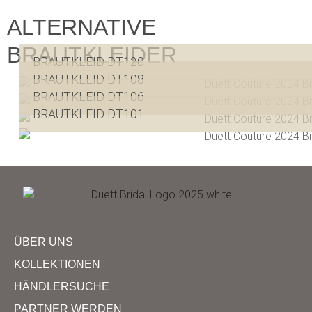
ALTERNATIVE
BRAUTKLEIDER
BRAUTKLEID DT120
BRAUTKLEID DT108
BRAUTKLEID DT106
BRAUTKLEID DT101
ÜBER UNS
KOLLEKTIONEN
HÄNDLERSUCHE
PARTNER WERDEN