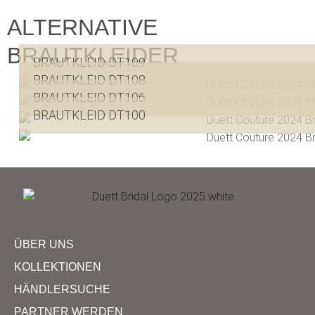
ALTERNATIVE
BRAUTKLEIDER
BRAUTKLEID DT109
BRAUTKLEID DT108
BRAUTKLEID DT106
BRAUTKLEID DT100
ÜBER UNS
KOLLEKTIONEN
HÄNDLERSUCHE
PARTNER WERDEN