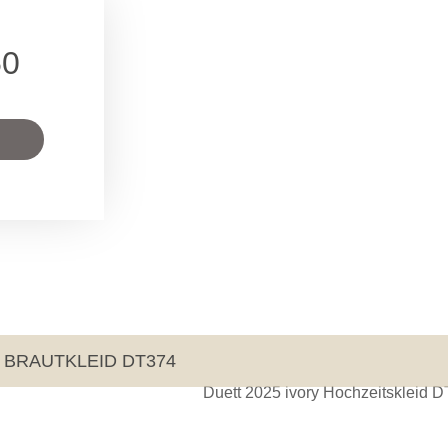
50
BRAUTKLEID DT374