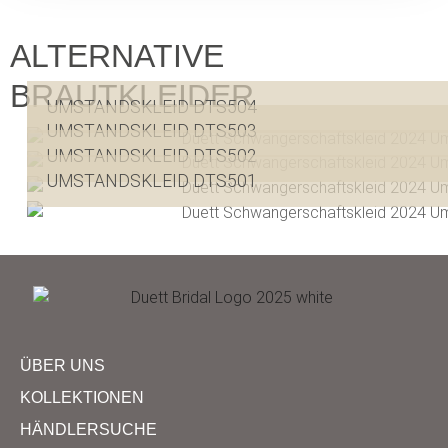
ALTERNATIVE
BRAUTKLEIDER
UMSTANDSKLEID DTS504
UMSTANDSKLEID DTS503
UMSTANDSKLEID DTS502
UMSTANDSKLEID DTS501
ÜBER UNS
KOLLEKTIONEN
HÄNDLERSUCHE